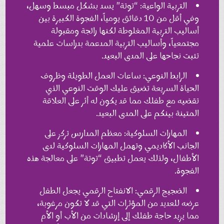
التربية الواعية: “توتة” يسد بشكل مبسط وسهل،
وفي أقل من 10 دقائق يومياً، الفجوة الكبيرة بين
أساليب التربية المغلوطة لكنها رائجة ومقبولة
مجتمعياً، وأساليب التربية المدعمة بدراسات علمية
تثبت نجاحها على المدى البعيد.
الرابط النوعي: ساعات العمل الطويلة وظروف
الحياة السريعة تضيق عليك الوقت النوعي الذي
تقضيه مع طفلك مما قد يكون له أثر على العلاقة
المتينة بينكم على المدى البعيد.
المهارات السلوكية: معظم المدارس تركز على
الجانب الأكاديمي وتهمل المهارات السلوكية لدى
الأطفال، ولذلك يعمل تطبيق “توتة” على معالجة هذه
الفجوة.
الضجيج الرقمي: الانفتاح الرقمي يجعل الطفل
عرضه للعديد من المؤثرات التي قد لا تكون مرغوبة،
مما يزيد حاجة طفلك إلى إرشادات من الأب أو الأم