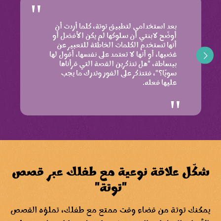
بعد استخدامي لتطبيق توتة، كلما أردت أن
أوضّح لابنتي أن سلوكها لم يكن الأفضل أو
أنها تستخدم الكلمات الخاطئة للتعبير عن
غضبها، أو أنها لا تعتمد على نفسها، أقول لها
ببساطة، "هل تتذكرين القصة التي قرأناها
سويًا؟"، فتتذكر على الفور وتدرك ما يجب
عليها فعله.
شكّل علاقة نوعية مع طفلك عبر قصص
"توتة"
يمكنك توتة من قضاء وقت ممتع مع طفلك، تملؤه القصص