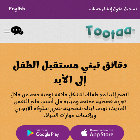
تسجيل دخول
إنشاء حساب
English
دقائق تبني مستقبل الطفل
إلى الأبد
انضم إلينا مع طفلك لتشكل علاقة نوعية معه من خلال
تجربة قصصية ممتعة ومبنية على أسس علم النفس
الحديث، تهدف لبناء شخصيته بتعزيز سلوكه الإيجابي
وبإكسابه مهارات الحياة.