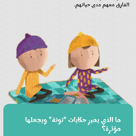
الفارق معهم مدى حياتهم.
ما الذي يميز حكايات “توتة” ويجعلها
مؤثرة؟