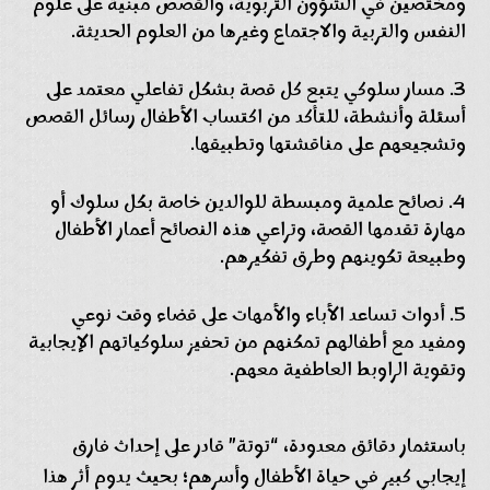
ومختصين في الشؤون التربوية، والقصص مبنية على علوم
النفس والتربية والاجتماع وغيرها من العلوم الحديثة.
مسار سلوكي يتبع كل قصة بشكل تفاعلي معتمد على
أسئلة وأنشطة، للتأكد من اكتساب الأطفال رسائل القصص
وتشجيعهم على مناقشتها وتطبيقها.
نصائح علمية ومبسطة للوالدين خاصة بكل سلوك أو
مهارة تقدمها القصة، وتراعي هذه النصائح أعمار الأطفال
وطبيعة تكوينهم وطرق تفكيرهم.
أدوات تساعد الأباء والأمهات على قضاء وقت نوعي
ومفيد مع أطفالهم تمكنهم من تحفيز سلوكياتهم الإيجابية
وتقوية الراوبط العاطفية معهم.
باستثمار دقائق معدودة، “توتة” قادر على إحداث فارق
إيجابي كبير في حياة الأطفال وأسرهم؛ بحيث يدوم أثر هذا