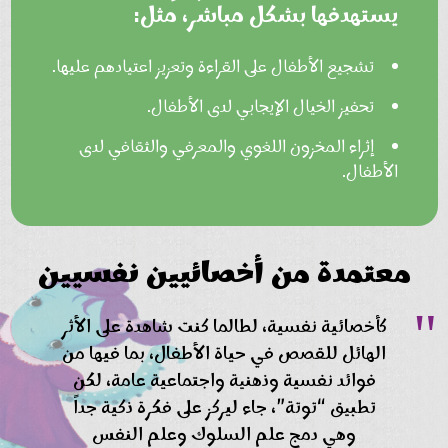
يستهدفها بشكل مباشر، مثل:
تشجيع الأطفال على القراءة وتعزيز اعتيادهم عليها.
تحفيز الخيال الإيجابي لدى الأطفال.
إثراء المخزون اللغوي والمعرفي والثقافي لدى
الأطفال.
معتمدة من أخصائيين نفسيين
كأخصائية نفسية، لطالما كنت شاهدة على الأثر
الهائل للقصص في حياة الأطفال، بما فيها من
فوائد نفسية وذهنية واجتماعية عامة، لكن
تطبيق “توتة”، جاء ليركز على فكرة ذكية جداً
وهي دمج علم السلوك وعلم النفس