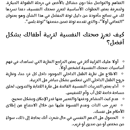
التفاهم والتواصل معًا دون مشاكل بالأخص في مرحلة الطفولة المبكرة.
ولمعرفة بعض الخطوات الأساسية لتعزيز صحتك النفسية، دعنا نسردها
لك في نصائح مأخوذة من دليل توتة المفصّل في هذا الشأن وهو بعنوان
“التعافي أولاً”، والذي تقدمه توتة ضمن منصتها “توتة بلس”.
كيف تعزز صحتك النفسية لتربية أطفالك بشكل
أفضل؟
أولا عليك القراءة أكثر في بعض المراجع النظرية التي تساعدك في فهم
أساسيات صحتك النفسية كشخص أولاً.
الاطلاع على نظرية الطفل الداخلي الموجود داخل كل فرد منا، ونظرية
جروح الطفل الداخلي التي تنعكس بشكل مباشر على التربية.
أداء بعض التمرينات النفسية القائمة على فكرة الكتابة والتدوين، لخلق
مساحة خاصة لكل أب وأم للتنفيس.
عدم كبت المشاعر ودفنها والتعبير عنها قدر الإمكان وبشكل صحيح.
تعزيز حب الذات وعدم القسوة عليها من خلال الامتناع عن إطلاق
الأحكام على نفسك.
الحصول على الدعم النفسي في حال شعرت أنك بحاجة إلى ذلك، سواءً
من مختص أو من صديق أو قريب.