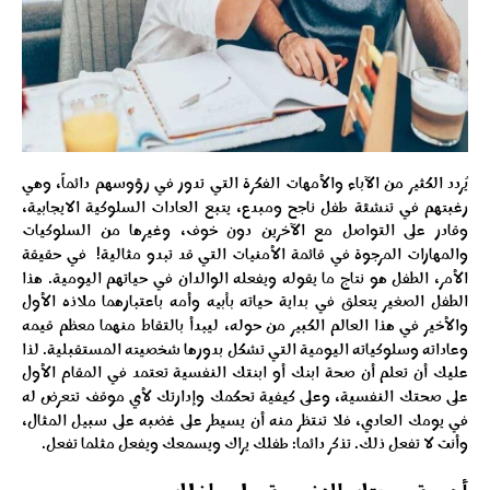
يُردد الكثير من الآباء والأمهات الفكرة التي تدور في رؤوسهم دائماً، وهي
رغبتهم في تنشئة طفل ناجح ومبدع، يتبع العادات السلوكية الايجابية،
وقادر على التواصل مع الآخرين دون خوف، وغيرها من السلوكيات
والمهارات المرجوة في قائمة الأمنيات التي قد تبدو مثالية!
في حقيقة
الأمر، الطفل هو نتاج ما يقوله ويفعله الوالدان في حياتهم اليومية. هذا
الطفل الصغير يتعلق في بداية حياته بأبيه وأمه باعتبارهما ملاذه الأول
والأخير في هذا العالم الكبير من حوله، ليبدأ بالتقاط منهما معظم قيمه
وعاداته وسلوكياته اليومية التي تشكل بدورها شخصيته المستقبلية. لذا
عليك أن تعلم أن صحة ابنك أو ابنتك النفسية تعتمد في المقام الأول
على صحتك النفسية، وعلى كيفية تحكمك وإدارتك لأي موقف تتعرض له
في يومك العادي، فلا تنتظر منه أن يسيطر على غضبه على سبيل المثال،
وأنت لا تفعل ذلك. تذكر دائما: طفلك يراك ويسمعك ويفعل مثلما تفعل.