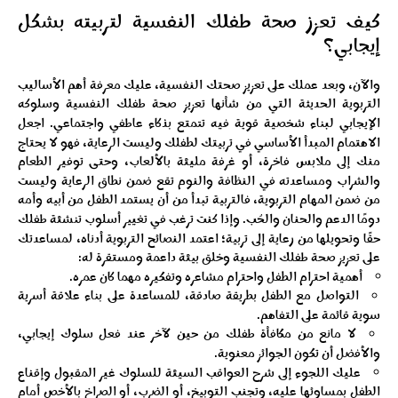
كيف تعزز صحة طفلك النفسية لتربيته بشكل
إيجابي؟
والآن، وبعد عملك على تعزيز صحتك النفسية، عليك معرفة أهم الأساليب
التربوية الحديثة التي من شأنها تعزيز صحة طفلك النفسية وسلوكه
الإيجابي لبناء شخصية قوية فيه تتمتع بذكاء عاطفي واجتماعي.
اجعل
الاهتمام المبدأ الأساسي في تربيتك لطفلك وليست الرعاية، فهو لا يحتاج
منك إلى ملابس فاخرة، أو غرفة مليئة بالألعاب، وحتى توفير الطعام
والشراب ومساعدته في النظافة والنوم تقع ضمن نطاق الرعاية وليست
من ضمن المهام التربوية، فالتربية تبدأ من أن يستمد الطفل من أبيه وأمه
دومًا الدعم والحنان والحُب. وإذا كنت ترغب في تغيير أسلوب تنشئة طفلك
حقًا وتحويلها من رعاية إلى تربية؛ اعتمد النصائح التربوية أدناه، لمساعدتك
على تعزيز صحة طفلك النفسية وخلق بيئة داعمة ومستقرة له:
أهمية احترام الطفل واحترام مشاعره وتفكيره مهما كان عمره.
التواصل مع الطفل بطريقة صادقة، للمساعدة على بناء علاقة أسرية
سوية قائمة على التفاهم.
لا مانع من مكافأة طفلك من حين لآخر عند فعل سلوك إيجابي،
والأفضل أن تكون الجوائز معنوية.
عليك اللجوء إلى شرح العواقب السيئة للسلوك غير المقبول وإقناع
الطفل بمساوئها عليه، وتجنب التوبيخ، أو الضرب، أو الصراخ بالأخص أمام