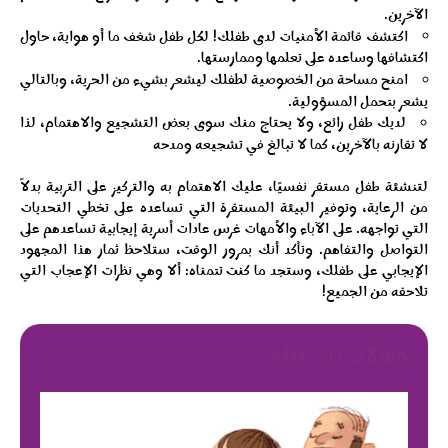
الآخرين.
اكتشف قائمة الأمنيات لدى طفلك! لكل طفل شغف ما أو هواية، حاول
اكتشافها وساعده على تعلمها وممارستها.
امنح مساحة من الخصوصية لطفلك ليشعر بشيء من الحرية، وبالتالي
يشعر بتحمل المسؤولية.
لديك طفل رائع، ولا يحتاج منك سوى بعض التشجيع والاهتمام، لذا
لا تقارنه بالآخرين، كما لا تبالغ في تشجيعه ومدحه
لتنشئة طفل مستقر نفسيًا، عليك الاهتمام به والتركيز على التربية بدلاً
من الرعاية، وتوفير البيئة المستقرة التي تساعده على تخطي التحديات
التي تواجهه. على الآباء والأمهات غرس عادات أسرية إيجابية تساعدهم على
التواصل والتفاهم. وتأكد أنك بمرور الوقت، ستلاحظ ثمار هذا المجهود
الإيجابي على طفلك، وستجد ما كنت تتمناه: ألا وهي نظرات الإعجاب التي
تلاحقه من الجميع!
مقالات ذات صلة