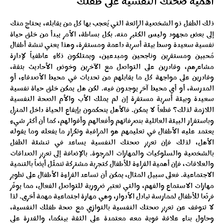
أهمية صحتك النفسية على طفلك
ذلك الطفل ذو الشخصية الرائعة التي يُعجب بها كل من يقابله، يحتاج منك
إلى بعض مجهود وليس الكثير منه. بكل بساطة، الأمر يبدأ من خلق حياة
نفسية سعيدة وسط بيئة أسرية داعمة ومستقرة، وهذا يعني تنشة أطفال
مُحبين ومستقرين وناجحين ومبدعين، ويمتلكون ذكاء عاطفياً لإدارة
مشاعرهم، وقادرين على التواصل مع الآخرين وخوض الأحاديث بثقة،
وقادرين على مواجهة كل ما يقابلهم من تحديات في محيط الأصدقاء، أو
المدرسة، أو أي محيط آخر يوجدون فيه.
لكن هل يمكن خلق حياة نفسية
سعيدة وبيئة أسرية مستقرة إن لم يملك الأب والأم الصحة النفسية
اللازمة لذلك؟ قطعاً لا يمكن. فالأهل يتحكمون بإيقاع الحياة داخل المنزل
وباستقرار البيئة العائلية بتصرفاتهم وأفعالهم وأقوالهم، كما أن أكثر شيء
يعتمد عليه الأطفال في تعليمهم هو المراقبة وتكرار ما يفعله وما يقوله
الأهل، لذلك فإن تعزيز صحتك النفسية يساعد في تنشئة الطفل
بالشخصية والسلوكيات والمهارات المرجوة.
بالإضافة إلى تعزيز الصداقات
والعلاقات، فإن أهمية القراءة للأطفال كتجربة مشتركة تتمثّل أيضاً بالتنمية
الاجتماعية. فعلى سبيل المثال، يمكن أن تساعد القراءة الأطفال على تطوير
مهارات الاستماع والفهم، والتي تعتبر ضرورية للتواصل الفعال، مما يوفّر
فرصًا للأطفال لممارسة تبادل الأدوار، وهي مهارة اجتماعية مهمة أخرى.
لذا
لا تتوقف عن تعزيز صحتك النفسية بالتوازي مع صحة طفلك النفسية،
وحاول بناء علاقة قوية معه معتمدة على الثقة بينكما، والقدرة على